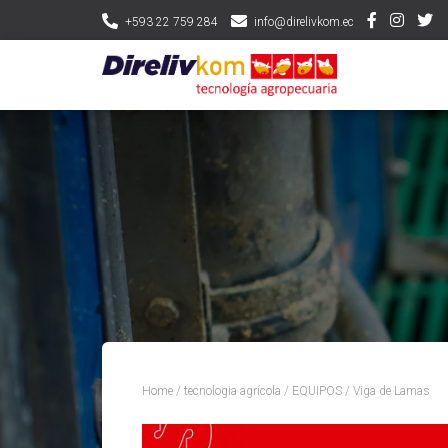
+593 22 759 284
info@direlivkom.ec
Home
/
tecnologia agrícola
/
EQUIPOS
/ Viga de Lamas