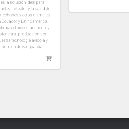
es la solución ideal para
antizar el calor y la salud de
s lechones y otros animales
n Ecuador y Latinoamérica.
ptimiza el bienestar animal y
otencia tu producción con
uestra tecnología avícola y
porcina de vanguardia!