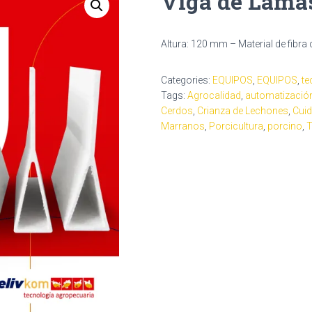
Viga de Lama
Altura: 120 mm – Material de fibra
Categories:
EQUIPOS
,
EQUIPOS
,
te
Tags:
Agrocalidad
,
automatizació
Cerdos
,
Crianza de Lechones
,
Cui
Marranos
,
Porcicultura
,
porcino
,
T