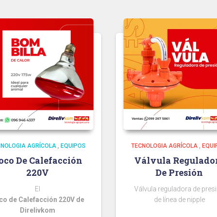
CNOLOGIA AGRÍCOLA
,
EQUIPOS
TECNOLOGIA AGRÍCOLA
,
EQUI
oco De Calefacción
Válvula Regulado
220V
De Presión
El
Válvula reguladora de pres
co de Calefacción 220V de
de línea de nipple
Direlivkom