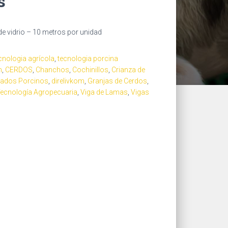
s
 de vidrio – 10 metros por unidad
cnologia agrícola
,
tecnologia porcina
n
,
CERDOS
,
Chanchos
,
Cochinillos
,
Crianza de
dados Porcinos
,
direlivkom
,
Granjas de Cerdos
,
ecnología Agropecuaria
,
Viga de Lamas
,
Vigas