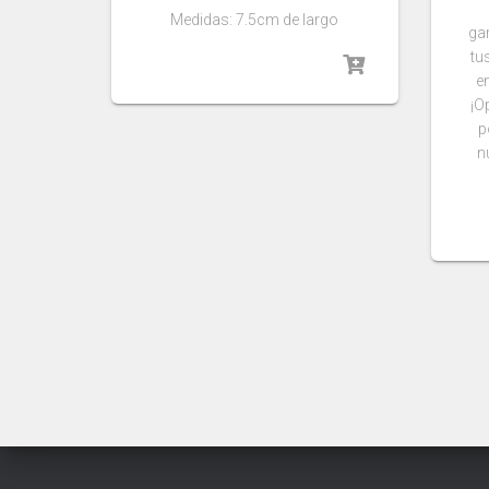
Medidas: 7.5cm de largo
gar
tu
e
¡O
p
n