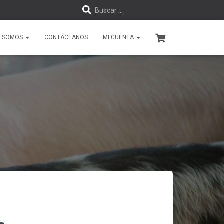
B
Buscar …
u
S SOMOS
CONTÁCTANOS
MI CUENTA
s
c
a
r
: