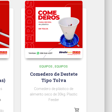
EQUIPOS
,
EQUIPOS
Comedero de Destete
as)
Tipo Tolva
us
Comedero de plástico de
alimento seco de 30kg. Plastic
n
Feeder
ado