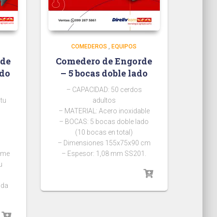
COMEDEROS
,
EQUIPOS
rde
Comedero de Engorde
ado
– 5 bocas doble lado
– CAPACIDAD: 50 cerdos
 tu
adultos
– MATERIAL: Acero inoxidable
– BOCAS: 5 bocas doble lado
(10 bocas en total)
– Dimensiones 155x75x90 cm
orme
– Espesor: 1,08 mm SS201.
u
oda