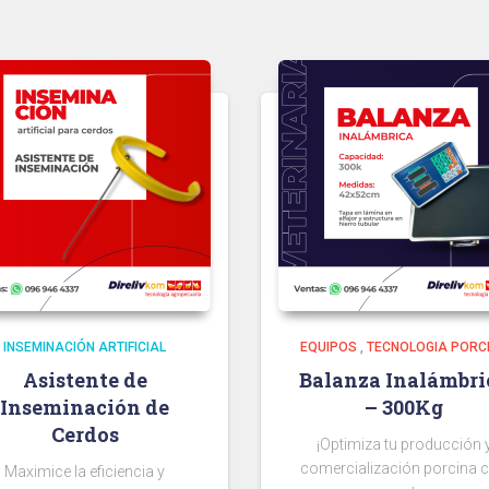
INSEMINACIÓN ARTIFICIAL
EQUIPOS
,
TECNOLOGIA PORC
Asistente de
Balanza Inalámbri
Inseminación de
– 300Kg
Cerdos
¡Optimiza tu producción 
comercialización porcina 
Maximice la eficiencia y