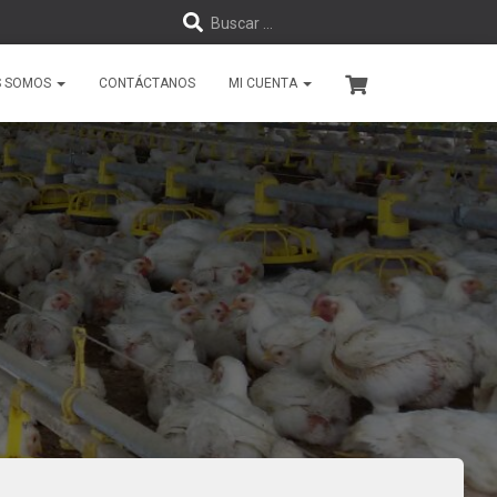
B
Buscar …
u
S SOMOS
CONTÁCTANOS
MI CUENTA
s
c
a
r
: