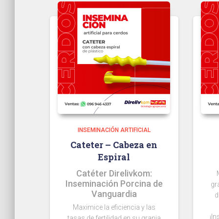
INSEMINACIÓN ARTIFICIAL
Cateter – Cabeza en
Espiral
Catéter Direlivkom:
Inseminación Porcina de
gr
Vanguardia
d
Maximice la eficiencia y las
¡I
tasas de fertilidad en su granja