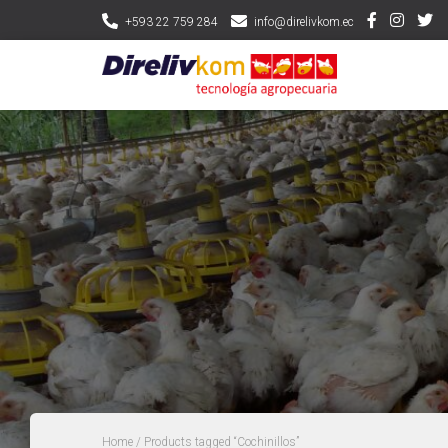
+593 22 759 284
info@direlivkom.ec
Home
/ Products tagged “Cochinillos”