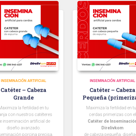
INSEMINACIÓN ARTIFICIAL
INSEMINACIÓN ARTIFICIAL
Catéter – Cabeza
Catéter – Cabeza
Grande
Pequeña (primeriz
Maximiza la fertilidad en tu
Maximiza la fertilidad en t
anja con nuestros catéteres
cerdas primerizas con el
e inseminación artificial de
Catéter de Inseminació
diseño avanzado.
Direlivkom
nseminación porcina precisa,
de cabeza pequeña, diseñ