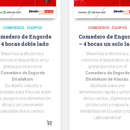
COMEDEROS
,
EQUIPOS
COMEDEROS
,
EQUIPOS
medero de Engorde
Comedero de Engo
 4 bocas doble lado
– 4 bocas un solo l
Maximiza la eficiencia y
Maximiza la eficiencia y
nimiza el desperdicio en tu
minimiza el desperdicio en
granja porcina con el
granja porcina con el
Comedero de Engorde
Comedero de Engorde
Direlivkom
Direlivkom de 4 bocas
,
. Su diseño robusto y
diseñado para una
imizado para 4 bocas doble
alimentación rápida y unif
do asegura una alimentación
de tus cerdos. ¡Optimiza t
eficaz y un crecimiento
producción y mejora la
saludable de tus cerdos.
rentabilidad en Ecuador y t
Latinoamérica!