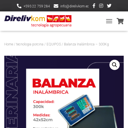
+593 22 759 284
info@direlivkom.ec
T
O
G
G
Home
/
tecnologia porcina
/
EQUIPOS
/ Balanza Inalámbrica – 300Kg
L
E
N
A
V
I
G
A
T
I
O
N