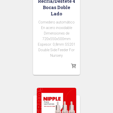
Recría/Destete 4
Bocas Doble
Lado
Comedero automático
En acero inoxidable
Dimensiones de
720x550x500mm
Espesor: 0,8mm SS201
Double Side Feeder For
Nursery