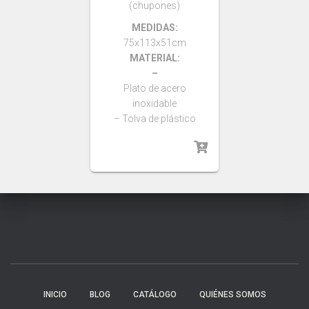
(chupones)
MEDIDAS:
75x113x51cm
MATERIAL:
–
Plato de acero
inoxidable
– Tolva de plástico
INICIO
BLOG
CATÁLOGO
QUIÉNES SOMOS