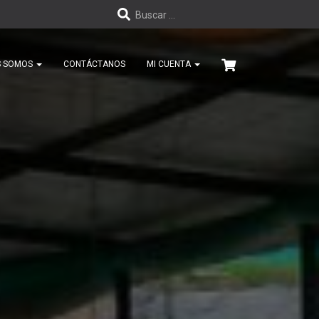
B
Buscar …
u
S SOMOS
CONTÁCTANOS
MI CUENTA
s
c
a
r
: