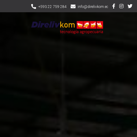
+593 22 759 284
info@direlivkom.ec