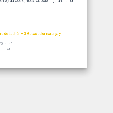
tente y duradero, nuestras poleas garantizan un
 de Lechón – 3 Bocas color naranja y
20, 2024
similar