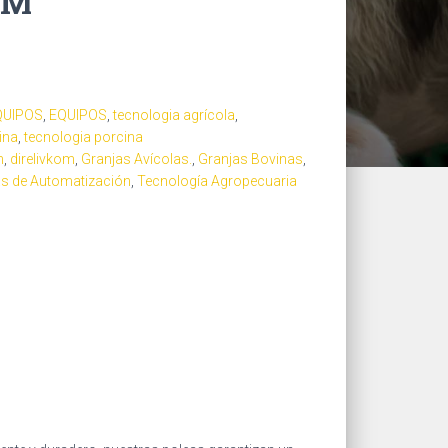
MM
QUIPOS
,
EQUIPOS
,
tecnologia agrícola
,
ina
,
tecnologia porcina
n
,
direlivkom
,
Granjas Avícolas.
,
Granjas Bovinas
,
s de Automatización
,
Tecnología Agropecuaria