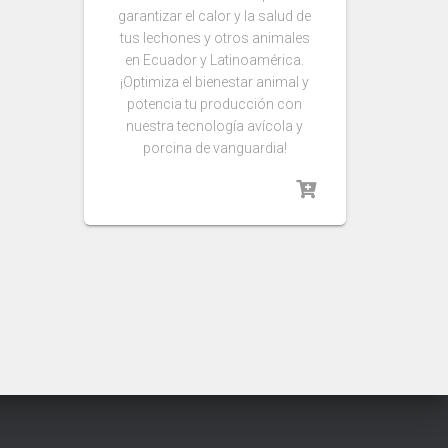
garantizar el calor y la salud de
tus lechones y otros animales
en Ecuador y Latinoamérica.
¡Optimiza el bienestar animal y
potencia tu producción con
nuestra tecnología avícola y
porcina de vanguardia!