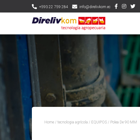
+593 22 759 284
info@direlivkom.ec
Home
/
tecnologia agrícola
/
EQUIPOS
/ Polea De 90 MM