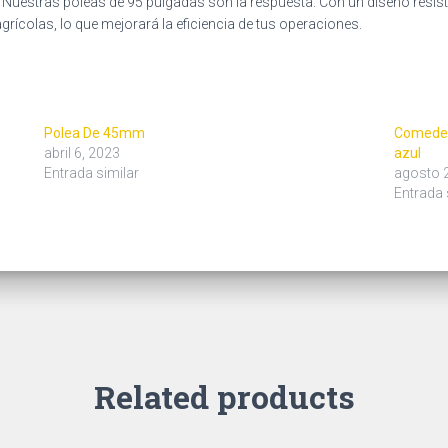
? Nuestras poleas de 95 pulgadas son la respuesta. Con un diseño resis
grícolas, lo que mejorará la eficiencia de tus operaciones.
Polea De 45mm
Comedero
abril 6, 2023
azul
Entrada similar
agosto 
Entrada 
Related products