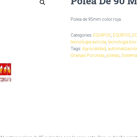
Polea De 90 
Polea de 95mm color roja.
Categories:
EQUIPOS
,
EQUIPOS
,
E
tecnologia avícola
,
tecnologia bov
Tags:
Agrocalidad
,
automatizació
Granjas Porcinas
,
poleas
,
Sistema