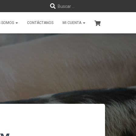
B
Buscar …
u
S SOMOS
CONTÁCTANOS
MI CUENTA
s
c
a
r
: