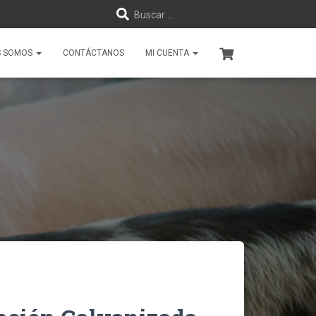
B
Buscar …
u
S SOMOS
CONTÁCTANOS
MI CUENTA
s
c
a
r
: