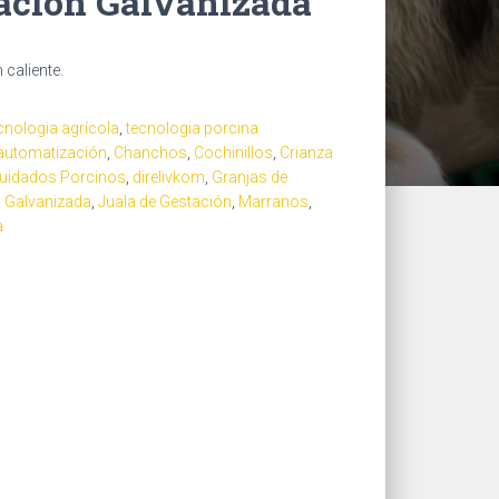
ación Galvanizada
caliente.
cnologia agrícola
,
tecnologia porcina
automatización
,
Chanchos
,
Cochinillos
,
Crianza
uidados Porcinos
,
direlivkom
,
Granjas de
a Galvanizada
,
Juala de Gestación
,
Marranos
,
a