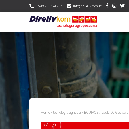
+593 22 759 284
info@direlivkom.ec
Home
/
tecnologia agrícola
/
EQUIPOS
/ Jaula De Gestaci