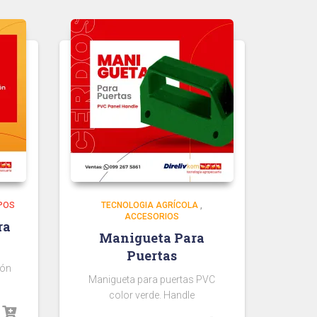
POS
TECNOLOGIA AGRÍCOLA
,
ACCESORIOS
ra
Manigueta Para
Puertas
ión
Manigueta para puertas PVC
color verde. Handle