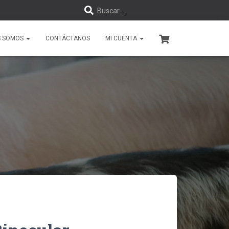
B
Buscar …
u
S SOMOS
CONTÁCTANOS
MI CUENTA
s
c
a
r
: