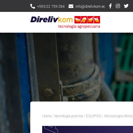
+593 22 759 284
info@direlivkom.ec
Home
/
tecnologia porcina
/
EQUIPOS
/ Microscopio Binoc