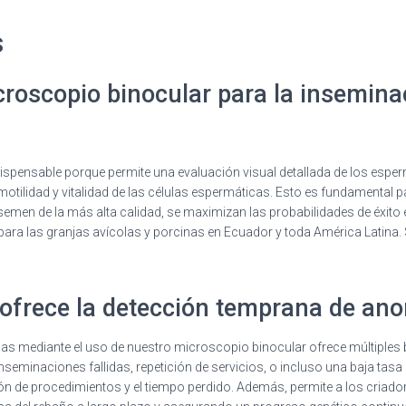
s
croscopio binocular para la inseminac
ispensable porque permite una evaluación visual detallada de los espe
otilidad y vitalidad de las células espermáticas. Esto es fundamental p
semen de la más alta calidad, se maximizan las probabilidades de éxito en
para las granjas avícolas y porcinas en Ecuador y toda América Latina. 
 ofrece la detección temprana de an
 mediante el uso de nuestro microscopio binocular ofrece múltiples ben
inseminaciones fallidas, repetición de servicios, o incluso una baja tas
ón de procedimientos y el tiempo perdido. Además, permite a los criad