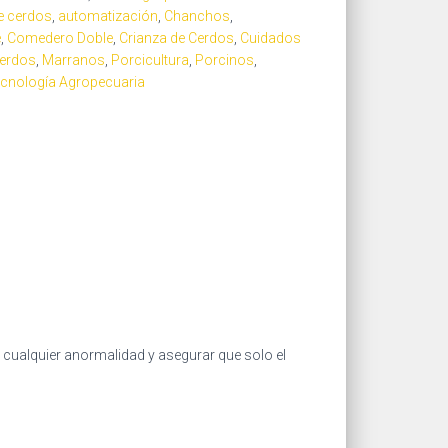
e cerdos
,
automatización
,
Chanchos
,
e
,
Comedero Doble
,
Crianza de Cerdos
,
Cuidados
Cerdos
,
Marranos
,
Porcicultura
,
Porcinos
,
cnología Agropecuaria
r cualquier anormalidad y asegurar que solo el