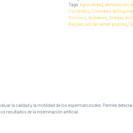
Tags:
Agrocalidad
,
alimentación d
Cochinillos
,
Comedero de Engord
Porcinos
,
direlivkom
,
Granjas de 
Recolección de semen porcino
,
Te
luar la calidad y la motilidad de los espermatozoides. Permite detecta
los resultados de la inseminación artificial.