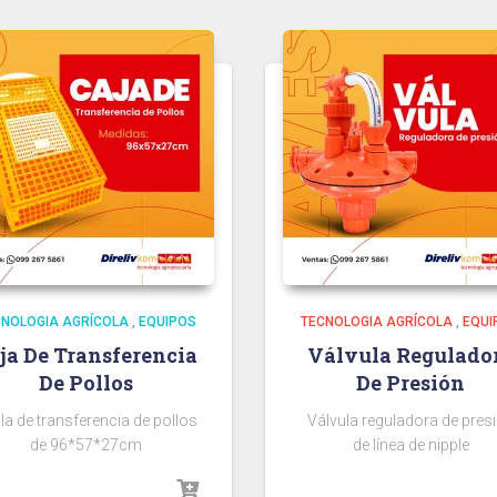
CNOLOGIA AGRÍCOLA
,
EQUIPOS
TECNOLOGIA AGRÍCOLA
,
EQUI
ja De Transferencia
Válvula Regulado
De Pollos
De Presión
la de transferencia de pollos
Válvula reguladora de pres
de 96*57*27cm
de línea de nipple