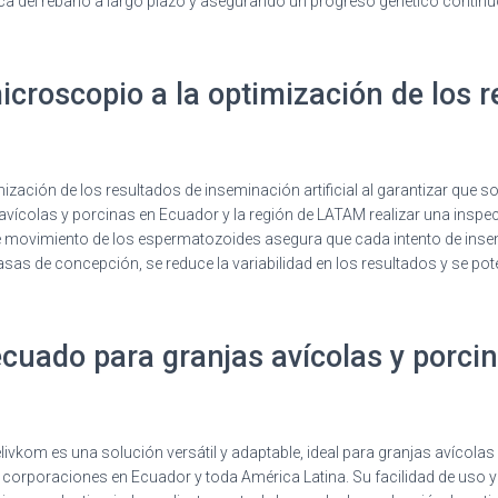
ca del rebaño a largo plazo y asegurando un progreso genético continuo
croscopio a la optimización de los r
zación de los resultados de inseminación artificial al garantizar que sol
s avícolas y porcinas en Ecuador y la región de LATAM realizar una ins
de movimiento de los espermatozoides asegura que cada intento de insemi
tasas de concepción, se reduce la variabilidad en los resultados y se pot
cuado para granjas avícolas y porci
ivkom es una solución versátil y adaptable, ideal para granjas avícola
orporaciones en Ecuador y toda América Latina. Su facilidad de uso y l