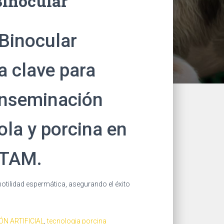
Binocular
Binocular
a clave para
 inseminación
cola y porcina en
ATAM.
motilidad espermática, asegurando el éxito
ÓN ARTIFICIAL
,
tecnologia porcina