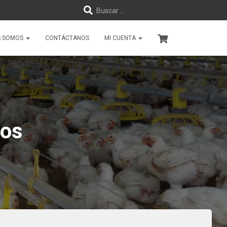
B
Buscar …
u
S SOMOS
CONTÁCTANOS
MI CUENTA
s
c
a
r
los
: