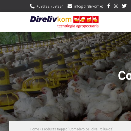
+593 22 759 284
info@direlivkom.ec
Co
Home
/ Products tagged “Comedero de Tolva Polluelos”